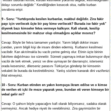
"Misafir bulunan kimse, kurban kesmekle yükümlü değildir, kesmediğinden
dolayı sorumlu değildir." Kendiliğinden kesecek olsa, nafile kurban
sevabına erişir.
9 - Soru: "Yurtdışında kesilen kurbanlar, makbul değildir. Zira fakir
payı için verilecek üçte bir pay kime verilecek? Burada ise fakir yok"
diyerek bazı kimseler fetva vermeye kalkıyor. Kafi olarak, kesilip
kesilmemesinde bir mahzur olup olmadığını açıklar mısınız?
Cevap: Böyle bir fetva tamamen yanlıştır. Yarım bilgili doktor insanı
candan, yarım bilgili kişi de insanı dinden edermiş. Kurbanın kesilmesi
vacibdir. Kan akıtılmakla bu vacib yerine gelmiş olur. Etinin üçte birinin
fakirlere dağıtılması ise sünnettir. Sünneti yapmaya imkan bulunmuyor diye
vacibi de terk etmek, yersiz ve dine uymayan bir davranıştır, isterseniz
orada kesersiniz, dilerseniz parasını Türkiye'ye gönderip bir kimsenin
vekaleti ile burada da kestirebilirsiniz. Yanlış sözlere kanarak dini vazifenizi
ihlal etmeyiniz.
10 - Soru: Kurban etinden en yakın komşuya ikram edilse ve o kimse
de verilen eti içki ile meze yaparak yese, bundan eti veren kimseye bir
vebal gelir mi?
Cevap: O şahsın böyle yapacağını kafi olarak biliyorsanız, sadaka olarak
vermeyiniz. Ancak hediye niyeti ile verebilirsiniz. Zira gayrimüslim bir