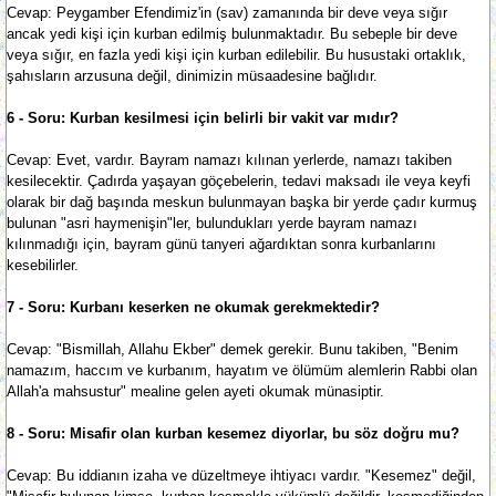
Cevap: Peygamber Efendimiz'in (sav) zamanında bir deve veya sığır
ancak yedi kişi için kurban edilmiş bulunmaktadır. Bu sebeple bir deve
veya sığır, en fazla yedi kişi için kurban edilebilir. Bu husustaki ortaklık,
şahısların arzusuna değil, dinimizin müsaadesine bağlıdır.
6 - Soru: Kurban kesilmesi için belirli bir vakit var mıdır?
Cevap: Evet, vardır. Bayram namazı kılınan yerlerde, namazı takiben
kesilecektir. Çadırda yaşayan göçebelerin, tedavi maksadı ile veya keyfi
olarak bir dağ başında meskun bulunmayan başka bir yerde çadır kurmuş
bulunan "asri haymenişin"ler, bulundukları yerde bayram namazı
kılınmadığı için, bayram günü tanyeri ağardıktan sonra kurbanlarını
kesebilirler.
7 - Soru: Kurbanı keserken ne okumak gerekmektedir?
Cevap: "Bismillah, Allahu Ekber" demek gerekir. Bunu takiben, "Benim
namazım, haccım ve kurbanım, hayatım ve ölümüm alemlerin Rabbi olan
Allah'a mahsustur" mealine gelen ayeti okumak münasiptir.
8 - Soru: Misafir olan kurban kesemez diyorlar, bu söz doğru mu?
Cevap: Bu iddianın izaha ve düzeltmeye ihtiyacı vardır. "Kesemez" değil,