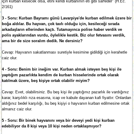
için kurban kesecek olsa, etini kendi kurbanının eti gibi sarfeder" (H.Ec.
2/161)
3 - Soru: Kurban Bayramı günü Lavarpiye'de kurban edilmek üzere bir
boğa aldılar. Bu hayvan, çok tavlı olduğu için, kesileceği sırada
arkadaşların ellerinden kaçtı. Tutamayınca polise haber verdik ve
polis ayaklarından vurdu, öylelikle kestik. Biz olur fetvasını verdik,
ama bir de size soralım dedik. Ne dersiniz?
Cevap: Hayvanın sakatlanması suretiyle kesimine gidildiği için kerahetle
caiz olur.
4 - Soru: Benim bir ineğim var. Kurban almak isteyen beş kişi ile
yaptığım pazarlıkta kendim de kurban hisselerinde ortak olarak
katılmak üzere, beş kişiye ortak olabilir miyim?
Cevap: Evet, olabilirsiniz. Bu beş kişi ile yaptığınız pazarlık ile vardığınız
karar, karşılıklı rıza esasına, icap ve kabule dayanan kafi fiyattır. Onlardan
aldığınız bedel karşılığı, bu beş kişiyi o hayvanın kurban edilmesine ortak
almanız caiz olur.
5 - Soru: Bir binek hayvanını veya bir deveyi yedi kişi kurban
edebiliyor da 8 kişi veya 10 kişi neden ortaklaşmıyor?