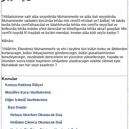
?Allâahümme salli alâa seyyidinâa Muhammedin ve alâa âali seyyidinâa
Muhammedin salâaten tünciinâa bihâa min cemî'il-ehvâali ve'l âafâat. Ve takdiy
lenâa bihâa cemî'alhaacâat ve tütahhirunâa bihâa min cemî'is-seyyi'âat ve
terfeunâa bihâa indeke a'led-derecâat ve tübelligunâa bihâa aksa'l gaayâat. Min
cemî'il-hayrâti fi'l-hayâati ve ba'del-memâat. Inneke alâa külli sey'in kadiyr.?
Mânâsi:
?Allâh'im, Efendimiz Muhammed'e ve ehl-i beytine bizi bütün korku ve âfetlerden
kurtaracagin, bütün ihtiyaçlarimizi gönderecegin, bütün günahlarimizdan
temizleyecegin, nezdindeki derecelerin en yücesine yükseltecegin, hayatta ve
ölümden sonra bütün hayirlarin nihâyetine ulastiracagin sekilde râhmet eyle.
Muhakkak sen her seye kaadirsin.?
Konular
Komşu Hakkına Riâyet
Müsâfire Karşı Vazifelerimiz
Diğer İctimâî Vazifelerimiz
Bazı Dualar
Helaya Girerken Okunacak Dua
Helâdan Çıkınca Okunacak Duâ