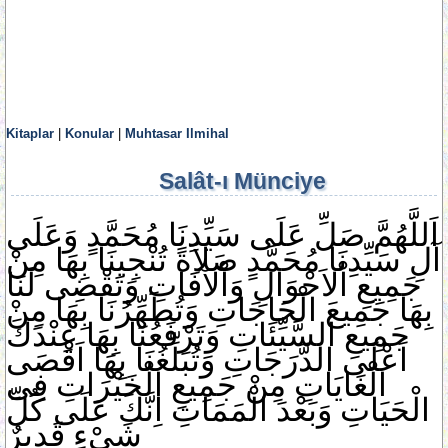
Kitaplar
|
Konular
|
Muhtasar Ilmihal
Salât-ı Münciye
اَللَّهُمَّ
صَلِّ
عَلَى
سَيِّدِنَا
مُحَمَّدٍ
وَعَلَى
آلِ
سَيِّدِنَا
مُحَمَّدٍ
صَلاَةً
تُنْجِينَا
بِهَا
مِنْ
جَمِيعِ
اْلاَحْوَالِ
وَاْلآفَاتِ
وَتَقْضِى
لَنَا
بِهَا
جَمِيعَ
الْحَاجَاتِ
وَتُطَهِّرُنَا
بِهَا
مِنْ
جَمِيعِ
السَّيِّئَاتِ
وَتَرْفَعُنَا
بِهَا
عِنْدَكَ
اَعْلَى
الدَّرَجَاتِ
وَتُبَلِّغُنَا
بِهَا
اَقْصَى
الْغَايَاتِ
مِنْ
جَمِيعِ
الْخَيْرَاتِ
فِى
الْحَيَاتِ
وَبَعْدَ
الْمَمَاتِ
اِنَّكَ
عَلَى
كُلِّ
شَىْءٍ
قَدِيرٌ