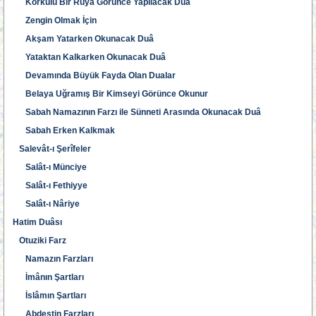
Korkulu Bir Rüya Görünce Yapılacak Duâ
Zengin Olmak İçin
Akşam Yatarken Okunacak Duâ
Yataktan Kalkarken Okunacak Duâ
Devamında Büyük Fayda Olan Dualar
Belaya Uğramış Bir Kimseyi Görünce Okunur
Sabah Namazının Farzı ile Sünneti Arasında Okunacak Duâ
Sabah Erken Kalkmak
Salevât-ı Şerîfeler
Salât-ı Münciye
Salât-ı Fethiyye
Salât-ı Nâriye
Hatim Duâsı
Otuziki Farz
Namazın Farzları
İmânın Şartları
İslâmın Şartları
Abdestin Farzları