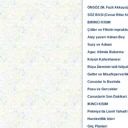
ÖNSÖZ (M. Fazli Akkaya)
SÖZ BASI (Cevat Rifat At
BIRINCI KISIM
Çöller ve Filistin toprakla
Alay yaveri Adnan Bey
Suzy ve Adnan
Agac Altinda Bulusma
Köyün Kahvehanesi
Rüya âleminin tatli hülyal
Gaflet ve Misafirperverlik
Casuslar Is Basinda
Pusu ve Gercekler
Casuslarin Son Dakikari
IKINCI KISIM
Polonya'da Liseli Yahudi 
Hareketlilik Izleri
Göç Planlari