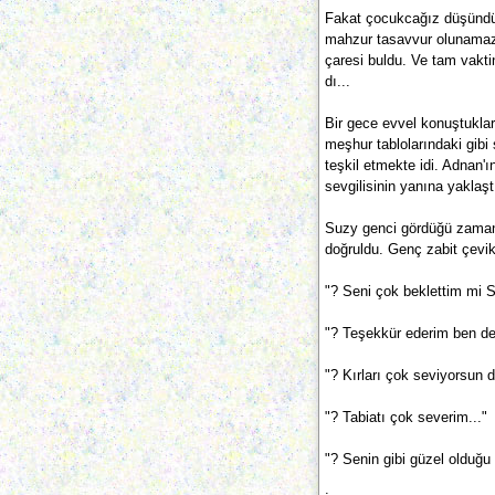
Fakat çocukcağız düşündü.
mahzur tasavvur olunamazdı
çaresi buldu. Ve tam vakti
dı...
Bir gece evvel konuştukla
meşhur tablolarındaki gibi ş
teşkil etmekte idi. Adnan'ı
sevgilisinin ya­nına yaklaşt
Suzy genci gördüğü zaman 
doğruldu. Genç zabit çe­vi
"? Seni çok beklettim mi 
"? Teşekkür ederim ben de
"? Kırları çok seviyorsun d
"? Tabiatı çok severim..."
"? Senin gibi güzel olduğu i