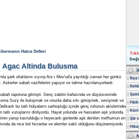
libermanın Hatıra Defteri
Agac Altinda Bulusma
İ
la şark ufuklarını sıyırıp Arz-ı Mev'ud'a yayıldığı zaman her günkü
İhya 
. Askerler sabah vazifelerini yapıyor ve talime hazırla­nıyorlardı.
Rehb
abah raporuna gitmişti. Genç zabitin kafasında ve düşüncesinde
Şami
 sonra Suzy ile buluşmak ve onunla daha sıkı görüşmek, se­vişmek ve
Fikih
elikanlı bu tatlı hülya­ların sarhoşluğu içinde genç ruhunun akislerinden
Kavr
n tatlı vuruşlarını dinliyordu. Hayat yo­lunda ve hassaten aşk yolunda
leri­nin yanıp kavrulduğu o heyecanlı günlerde aşk denilen mef­humun en
Şiir 
ında da nice bol hic­ranlar ve elemler saklı olduğunu düşünemiyordu
Hika
N