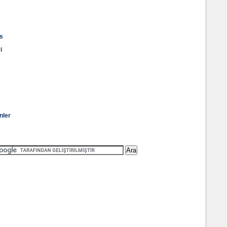
is
i
nler