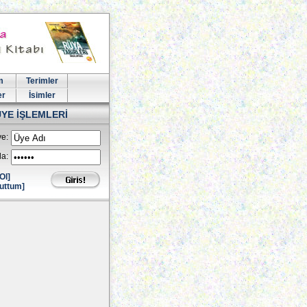
m
Terimler
er
İsimler
ÜYE İŞLEMLERİ
e:
la:
Ol]
uttum]