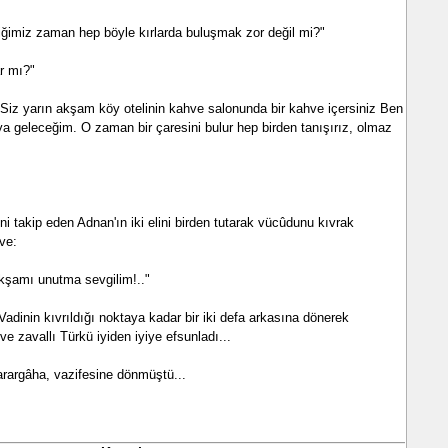
diğimiz zaman hep böyle kır­larda buluşmak zor değil mi?"
r mı?"
Siz yarın akşam köy otelinin kahve salonunda bir kahve içersiniz Ben
 geleceğim. O zaman bir çaresini bulur hep bir­den tanışırız, olmaz
ni takip eden Adnan'ın iki elini birden tutarak vücûdunu kıvrak
 ve:
akşamı unutma sevgilim!.."
adinin kıvrıldığı noktaya ka­dar bir iki defa arkasına dönerek
ve zavallı Türkü iyiden iyiye efsunladı...
rargâha, vazifesine dönmüş­tü...