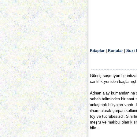
Kitaplar
|
Konular
|
Suzi 
Güneş şaşmıyan bir intizam
canlılık yeniden başla­mıştı
Adnan alay kumandanına s
sabah taliminden bir saat
anlaşmak hülyaları vardı. D
ilham alarak çarpan kalbini
toy ve tücrübesizdi. Sinir
meşru ve makbul olan kısm
bile...