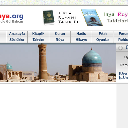
Anasayfa
Kitaplik
Kuran
Hadis
Fıkıh
Foru
Sözlükler
Takvim
Rüya
Hikaye
Oyunlar
Rehb
Üy
Paro
[Üye 
[p.Un