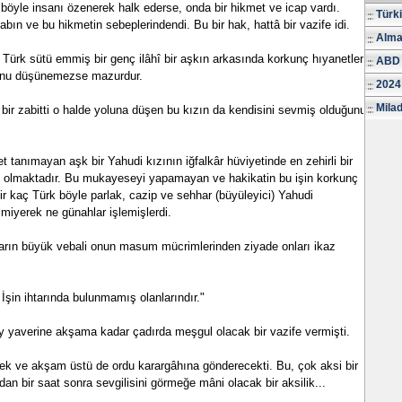
i böyle insanı özenerek halk ederse, onda bir hikmet ve icap vardı.
Türk
ın ve bu hikmetin sebeplerindendi. Bu bir hak, hattâ bir vazife idi.
Alma
s Türk sütü emmiş bir genç ilâhî bir aşkın arkasında korkunç hıyanetler
ABD 
uğunu düşünemezse mazurdur.
2024
Milad
bir zabitti o halde yoluna dü­şen bu kızın da kendisini sevmiş olduğunu
et tanımayan aşk bir Yahudi kı­zının iğfalkâr hüviyetinde en zehirli bir
uzak olmaktadır. Bu mukayeseyi yapamayan ve hakikatin bu işin korkunç
ir kaç Türk böyle parlak, cazip ve sehhar (büyüleyici) Yahudi
lmiyerek ne günahlar işlemişlerdi.
ların büyük vebali onun masum mücrimlerinden ziyade onları ikaz
İşin ihtarında bulunmamış olanlarındır."
yaverine akşama kadar çadır­da meşgul olacak bir vazife vermişti.
ecek ve akşam üstü de ordu karargâhına gönderecekti. Bu, çok aksi bir
an bir saat sonra sevgilisini görmeğe mâni olacak bir aksilik...