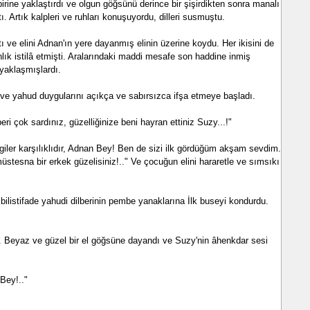
birbirine yaklaştırdı ve olgun göğsünü derince bir şişirdikten sonra manalı
 Artık kalpleri ve ruhları konuşuyordu, dilleri susmuştu.
 ve elini Adnan'ın yere dayan­mış elinin üzerine koydu. Her ikisini de
lık istilâ etmişti. Aralarındaki maddi mesafe son had­dine inmiş
r yaklaşmışlardı.
 ve yahud duygularını açıkça ve sabırsızca ifşa etmeye başladı.
eri çok sardınız, güzelliğinize beni hayran ettiniz Suzy...!"
vgiler karşılıklıdır, Adnan Bey! Ben de sizi ilk gördüğüm akşam sevdim.
üstesna bir erkek güzelisiniz!.." Ve çocuğun elini hararetle ve sımsıkı
listifade yahudi dilberinin pembe yanaklarına İlk buseyi kondurdu.
ı. Beyaz ve güzel bir el göğsüne dayandı ve Suzy'nin âhenkdar sesi
Bey!.."