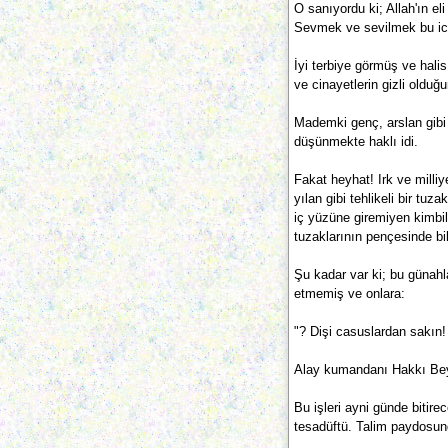
O sanıyordu ki; Allah'ın el
Sevmek ve sevilmek bu icab
İyi terbiye görmüş ve hali
ve cinayetlerin gizli old
Mademki genç, arslan gibi 
düşünmekte haklı idi.
Fakat heyhat! Irk ve milliy
yılan gibi tehlikeli bir t
iç yüzüne giremiyen kimbil
tuzaklarının pençesinde bi
Şu kadar var ki; bu günah
etmemiş ve onlara:
"? Dişi casuslardan sakın! 
Alay kumandanı Hakkı Bey 
Bu işleri ayni günde bitir
tesadüftü. Talim paydosund