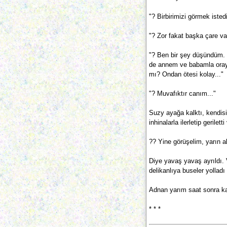
"? Birbirimizi görmek iste
"? Zor fakat başka çare va
"? Ben bir şey düşündüm. 
de annem ve ba­bamla oraya
mı? Ondan ötesi kolay..."
"? Muvafıktır canım..."
Suzy ayağa kalktı, kendisi
inhinalarla ilerletip geriletti
?? Yine görüşelim, yarın 
Diye yavaş yavaş ayrıldı. V
delikanlıya buseler yolladı 
Adnan yarım saat sonra ka
* * *