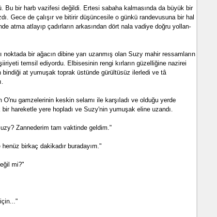
 Bu bir harb vazifesi değildi. Ertesi sabaha kalmasında da büyük bir
. Gece de çalışır ve bitirir düşüncesile o günkü randevusuna bir hal
nde atma at­layıp çadırların arkasından dört nala vadiye doğru yollan­
rı noktada bir ağacın dibine yarı uzanmış olan Suzy mahir ressamların
iiriyeti temsil ediyordu. Elbisesinin rengi kırların güzel­liğine nazirei
n bindiği at yumu­şak toprak üstünde gürültüsüz ilerledi ve tâ
ı.
O'nu gamzelerinin keskin se­lamı ile karşıladı ve olduğu yerde
k bir hareketle yere hopladı ve Suzy'nin yumuşak eline uzandı.
Suzy? Zannederim tam vaktin­de geldim."
 henüz birkaç dakikadır bu­radayım."
eğil mi?"
çin..."