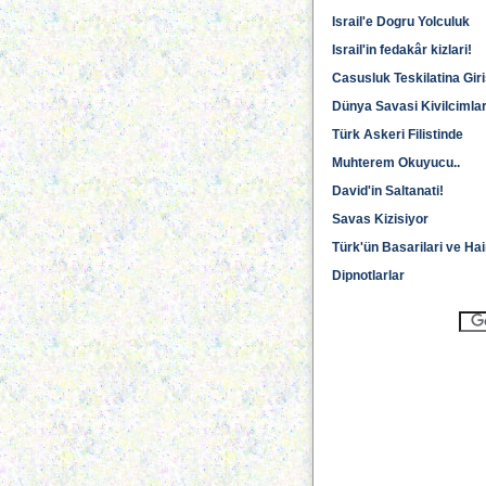
Israil'e Dogru Yolculuk
Israil'in fedakâr kizlari!
Casusluk Teskilatina Gir
Dünya Savasi Kivilcimlar
Türk Askeri Filistinde
Muhterem Okuyucu..
David'in Saltanati!
Savas Kizisiyor
Türk'ün Basarilari ve Hai
Dipnotlarlar