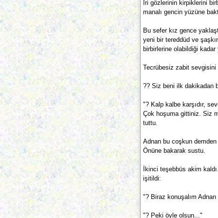
İri gözlerinin kirpiklerini 
manalı gencin yüzüne baktı.
Bu sefer kız gence yaklaştı
yeni bir tereddüd ve şaşkın
birbirlerine olabildiği kada
Tecrübesiz zabit sevgisini
?? Siz beni ilk dakikadan b
"? Kalp kalbe karşıdır, se
Çok hoşuma gitti­niz. Siz m
tuttu.
Adnan bu coşkun demden bi
Önüne bakarak sustu.
İkinci teşebbüs akim kald
işitildi:
"? Biraz konuşalım Adnan 
"? Peki öyle olsun..."