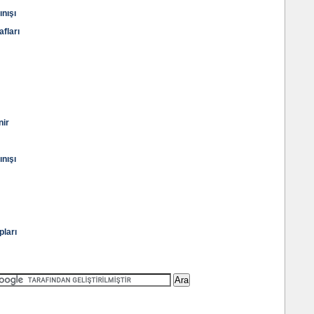
nışı
fları
ir
nışı
ları