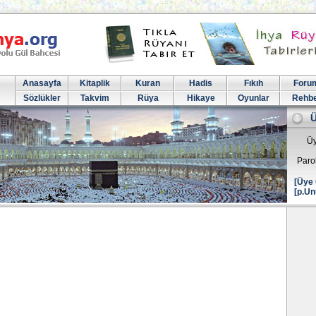
Anasayfa
Kitaplik
Kuran
Hadis
Fıkıh
Foru
Sözlükler
Takvim
Rüya
Hikaye
Oyunlar
Rehb
Üy
Paro
[Üye 
[p.Un