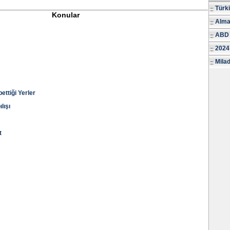
Türk
Konular
Alma
ABD 
2024
Milad
ttiği Yerler
lışı
t