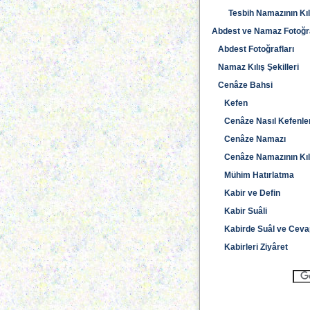
Tesbih Namazının Kılı
Abdest ve Namaz Fotoğra
Abdest Fotoğrafları
Namaz Kılış Şekilleri
Cenâze Bahsi
Kefen
Cenâze Nasıl Kefenlen
Cenâze Namazı
Cenâze Namazının Kılı
Mühim Hatırlatma
Kabir ve Defin
Kabir Suâli
Kabirde Suâl ve Cevap
Kabirleri Ziyâret