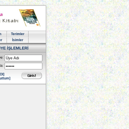
m
Terimler
er
İsimler
ÜYE İŞLEMLERİ
e:
la:
Ol]
uttum]