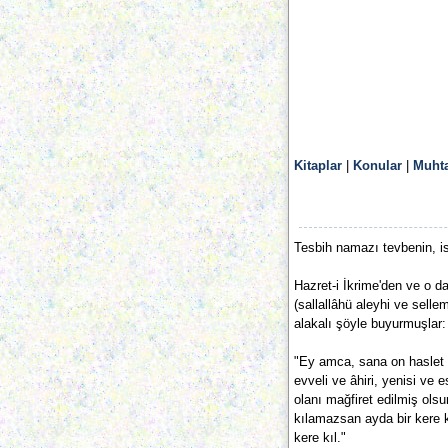
Kitaplar
|
Konular
|
Muhta
Tesbih namazı tevbenin, is
Hazret-i İkrime'den ve o da
(sallallâhü aleyhi ve sell
alakalı şöyle buyurmuşlar:
"Ey amca, sana on haslet 
evveli ve âhiri, yenisi ve 
olanı mağfiret edilmiş olsu
kılamazsan ayda bir kere
kere kıl."