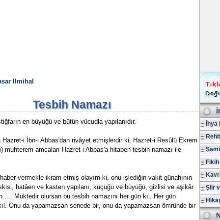
sar Ilmihal
Tesbih Namazı
İ
tiğfarın en büyüğü ve bütün vücudla yapılanıdır.
İhya 
Rehb
 Hazret-i İbn-i Abbas'dan rivâyet etmişlerdir ki, Hazret-i Resûlü Ekrem
em) muhterem amcaları Hazret-i Abbas'a hitaben tesbih namazı ile
Şami
Fikih
Kavr
haber vermekle ikram etmiş olayım ki, onu işlediğin vakit günahının
eskisi, hatâen ve kasten yapılanı, küçüğü ve büyüğü, gizlisi ve aşikâr
Şiir 
n..... Muktedir olursan bu tesbih namazını her gün kıl. Her gün
Hika
 kıl. Onu da yapamazsan senede bir, onu da yapamazsan ömründe bir
N